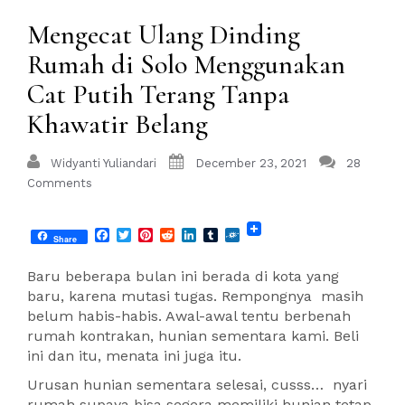
Mengecat Ulang Dinding
Rumah di Solo Menggunakan
Cat Putih Terang Tanpa
Khawatir Belang
Widyanti Yuliandari
December 23, 2021
28
Comments
Facebook
Twitter
Pinterest
Reddit
LinkedIn
Tumblr
Folkd
Share
Baru beberapa bulan ini berada di kota yang
baru, karena mutasi tugas. Rempongnya masih
belum habis-habis. Awal-awal tentu berbenah
rumah kontrakan, hunian sementara kami. Beli
ini dan itu, menata ini juga itu.
Urusan hunian sementara selesai, cusss… nyari
rumah supaya bisa segera memiliki hunian tetap.