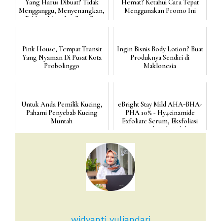
Yang Harus Dibuat? Tidak
Hemat? Ketahui Cara Tepat
Mengganggu, Menyenangkan,
Menggunakan Promo Ini
Bahkan Menghasilkan C...
Pink House, Tempat Transit
Ingin Bisnis Body Lotion? Buat
Yang Nyaman Di Pusat Kota
Produknya Sendiri di
Probolinggo
Maklonesia
Untuk Anda Pemilik Kucing,
eBright Stay Mild AHA-BHA-
Pahami Penyebab Kucing
PHA 10% - Hy4cinamide
Muntah
Exfoliate Serum, Eksfoliasi
Aman untuk Kulit Lebih S...
widyanti yuliandari