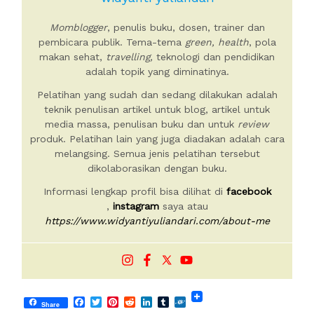
Momblogger
, penulis buku, dosen, trainer dan
pembicara publik. Tema-tema
green, health
, pola
makan sehat,
travelling,
teknologi dan pendidikan
adalah topik yang diminatinya.
Pelatihan yang sudah dan sedang dilakukan adalah
teknik penulisan artikel untuk blog, artikel untuk
media massa, penulisan buku dan untuk
review
produk. Pelatihan lain yang juga diadakan adalah cara
melangsing. Semua jenis pelatihan tersebut
dikolaborasikan dengan buku.
Informasi lengkap profil bisa dilihat di
facebook
,
instagram
saya atau
https://www.widyantiyuliandari.com/about-me
Facebook
Twitter
Pinterest
Reddit
LinkedIn
Tumblr
Folkd
Share