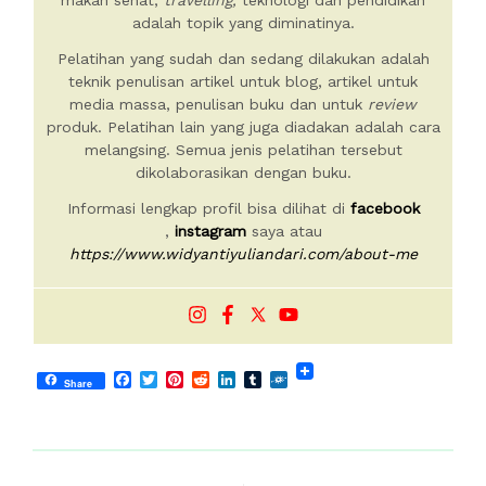
makan sehat,
travelling,
teknologi dan pendidikan
adalah topik yang diminatinya.
Pelatihan yang sudah dan sedang dilakukan adalah
teknik penulisan artikel untuk blog, artikel untuk
media massa, penulisan buku dan untuk
review
produk. Pelatihan lain yang juga diadakan adalah cara
melangsing. Semua jenis pelatihan tersebut
dikolaborasikan dengan buku.
Informasi lengkap profil bisa dilihat di
facebook
,
instagram
saya atau
https://www.widyantiyuliandari.com/about-me
Facebook
Twitter
Pinterest
Reddit
LinkedIn
Tumblr
Folkd
Share