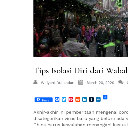
Tips Isolasi Diri dari Wab
Widyanti Yuliandari
March 20, 2020
Facebook
Twitter
Pinterest
Reddit
LinkedIn
Tumblr
Folkd
Share
Akhir-akhir ini pemberitaan mengenai coro
dikategorikan virus baru yang belum ada 
China harus kewalahan menangani kasus ka