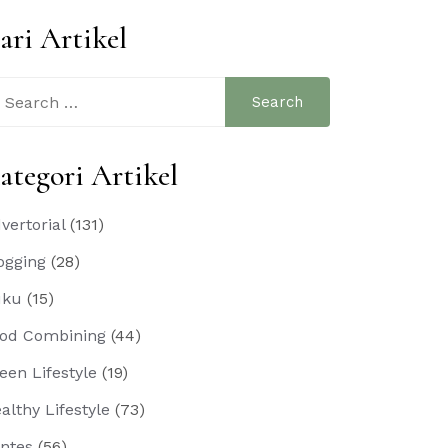
ari Artikel
arch
:
ategori Artikel
vertorial
(131)
ogging
(28)
uku
(15)
od Combining
(44)
een Lifestyle
(19)
althy Lifestyle
(73)
ntes
(56)