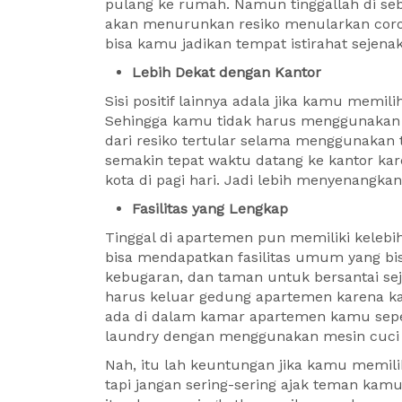
pulang ke rumah. Namun tinggallah di sebu
akan menurunkan resiko menularkan cor
bisa kamu jadikan tempat istirahat sejena
Lebih Dekat dengan Kantor
Sisi positif lainnya adala jika kamu memi
Sehingga kamu tidak harus menggunakan 
dari resiko tertular selama menggunakan t
semakin tepat waktu datang ke kantor ka
kota di pagi hari. Jadi lebih menyenangka
Fasilitas yang Lengkap
Tinggal di apartemen pun memiliki keleb
bisa mendapatkan fasilitas umum yang bi
kebugaran, dan taman untuk bersantai sej
harus keluar gedung apartemen karena k
ada di dalam kamar apartemen kamu sepe
laundry dengan menggunakan mesin cuci s
Nah, itu lah keuntungan jika kamu memili
tapi jangan sering-sering ajak teman ka