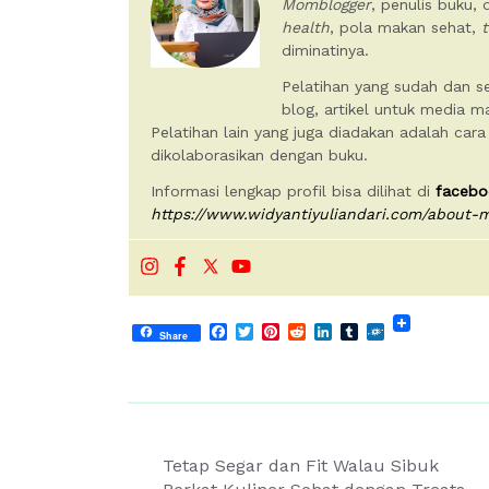
Momblogger
, penulis buku,
health
, pola makan sehat,
t
diminatinya.
Pelatihan yang sudah dan se
blog, artikel untuk media 
Pelatihan lain yang juga diadakan adalah cara
dikolaborasikan dengan buku.
Informasi lengkap profil bisa dilihat di
facebo
https://www.widyantiyuliandari.com/about-
Facebook
Twitter
Pinterest
Reddit
LinkedIn
Tumblr
Folkd
Share
Post
Tetap Segar dan Fit Walau Sibuk