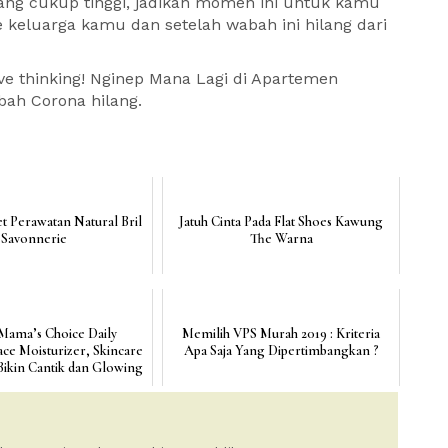
ang cukup tinggi, jadikan momen ini untuk kamu
 keluarga kamu dan setelah wabah ini hilang dari
ve thinking! Nginep Mana Lagi di Apartemen
abah Corona hilang.
t Perawatan Natural Bril
Jatuh Cinta Pada Flat Shoes Kawung
Savonnerie
The Warna
Mama’s Choice Daily
Memilih VPS Murah 2019 : Kriteria
ace Moisturizer, Skincare
Apa Saja Yang Dipertimbangkan ?
ikin Cantik dan Glowing
...