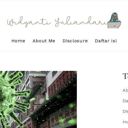
Home
About Me
Disclosure
Daftar Isi
T
Ab
Da
Di
H