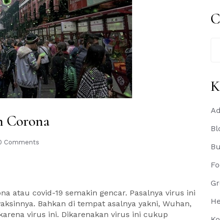
C
Se
for
K
Ad
ah Corona
Bl
0 Comments
B
Fo
Gr
na atau covid-19 semakin gencar. Pasalnya virus ini
He
vaksinnya. Bahkan di tempat asalnya yakni, Wuhan,
rena virus ini. Dikarenakan virus ini cukup
Ko