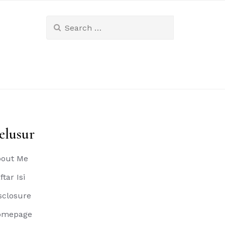
Search
for:
elusur
out Me
ftar Isi
sclosure
omepage