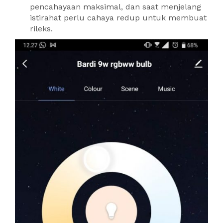
pencahayaan maksimal, dan saat menjelang
istirahat perlu cahaya redup untuk membuat
rileks.