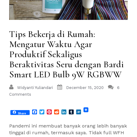
Tips Bekerja di Rumah:
Mengatur Waktu Agar
Produktif Sekaligus
Beraktivitas Seru dengan Bardi
Smart LED Bulb 9W RGBWW
Widyanti Yuliandari
December 15, 2020
6
Comments
Facebook
Twitter
Pinterest
Reddit
LinkedIn
Tumblr
Folkd
Share
Pandemi ini membuat banyak orang lebih banyak
tinggal di rumah, termasuk saya. Tidak full WFH