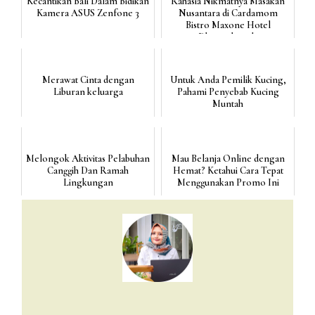
Kecantikan Bali Dalam Bidikan
Rahasia Nikmatnya Masakan
Kamera ASUS Zenfone 3
Nusantara di Cardamom
Bistro Maxone Hotel
Dharmahusada
Merawat Cinta dengan
Untuk Anda Pemilik Kucing,
Liburan keluarga
Pahami Penyebab Kucing
Muntah
Melongok Aktivitas Pelabuhan
Mau Belanja Online dengan
Canggih Dan Ramah
Hemat? Ketahui Cara Tepat
Lingkungan
Menggunakan Promo Ini