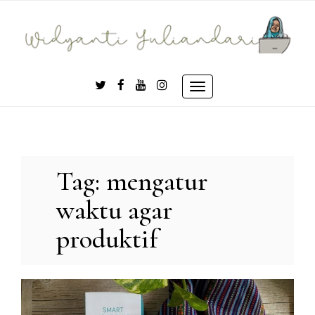
Skip
to
content
Toggle
navigation
Tag:
mengatur
waktu agar
produktif