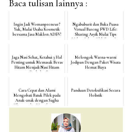
Baca tulisan lainnya :
Ingin Jadi Womanpreneur?
Ngabuburit dan Buka Puasa
Yuk, Mulai Usaha Kosmetik
Virtual Bareng FWD Life:
bersama Jasa Maklon ADEV!
Sharing Asyik Mulai Tips
Makan Sehat, Olah Raga S...
Jaga Nasi Sehat, Ketahui 3 Hal
Melongok Warna-warni
Penting untuk Memasak Beras
Jodipan Dengan Paket Wisata
Hitam Menjadi Nasi Hitam
Hemat Biaya
yang Enak dan Pu...
Cara Cepat dan Alami
Panduan Detoksifikasi Secara
Mengobati Batuk Pilek pada
Holistik
Anak-anak dengan Sagha
Ultimate dan Minyak Angin
Sag...