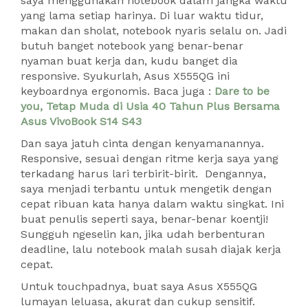
saya menggunakan notebook dalam jangka waktu
yang lama setiap harinya. Di luar waktu tidur,
makan dan sholat, notebook nyaris selalu on. Jadi
butuh banget notebook yang benar-benar
nyaman buat kerja dan, kudu banget dia
responsive. Syukurlah, Asus X555QG ini
keyboardnya ergonomis. Baca juga :
Dare to be
you, Tetap Muda di Usia 40 Tahun Plus Bersama
Asus VivoBook S14 S43
Dan saya jatuh cinta dengan kenyamanannya.
Responsive, sesuai dengan ritme kerja saya yang
terkadang harus lari terbirit-birit. Dengannya,
saya menjadi terbantu untuk mengetik dengan
cepat ribuan kata hanya dalam waktu singkat. Ini
buat penulis seperti saya, benar-benar koentji!
Sungguh ngeselin kan, jika udah berbenturan
deadline, lalu notebook malah susah diajak kerja
cepat.
Untuk touchpadnya, buat saya Asus X555QG
lumayan leluasa, akurat dan cukup sensitif.