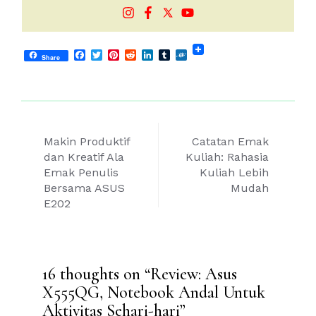
Facebook
Twitter
Pinterest
Reddit
LinkedIn
Tumblr
Folkd
Share
Post
Makin Produktif
Catatan Emak
navigation
dan Kreatif Ala
Kuliah: Rahasia
Emak Penulis
Kuliah Lebih
Bersama ASUS
Mudah
E202
16 thoughts on “
Review: Asus
X555QG, Notebook Andal Untuk
Aktivitas Sehari-hari
”