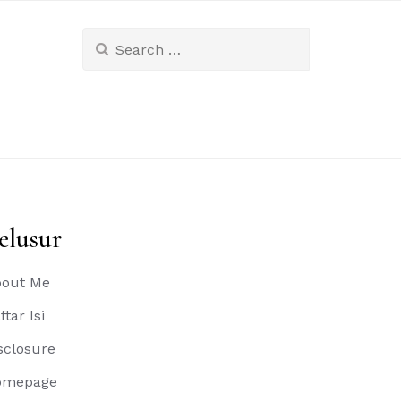
Search
for:
elusur
out Me
ftar Isi
sclosure
omepage