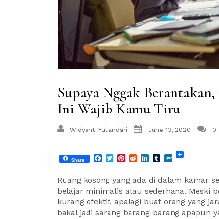
Supaya Nggak Berantakan, 
Ini Wajib Kamu Tiru
Widyanti Yuliandari
June 13, 2020
0
Facebook
Twitter
Pinterest
Reddit
LinkedIn
Tumblr
Folkd
Share
Ruang kosong yang ada di dalam kamar se
belajar minimalis atau sederhana. Meski b
kurang efektif, apalagi buat orang yang ja
bakal jadi sarang barang-barang apapun ya