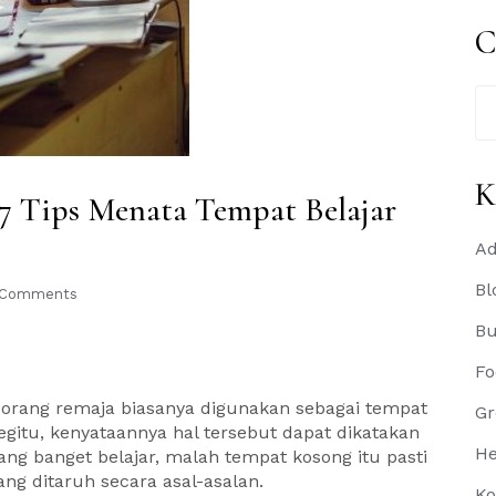
C
Se
for
K
7 Tips Menata Tempat Belajar
Ad
Bl
 Comments
B
Fo
orang remaja biasanya digunakan sebagai tempat
Gr
egitu, kenyataannya hal tersebut dapat dikatakan
He
rang banget belajar, malah tempat kosong itu pasti
ng ditaruh secara asal-asalan.
Ko