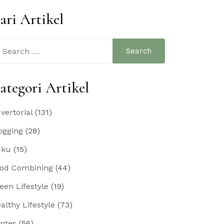
ari Artikel
arch
:
ategori Artikel
vertorial
(131)
ogging
(28)
uku
(15)
od Combining
(44)
een Lifestyle
(19)
althy Lifestyle
(73)
ntes
(56)