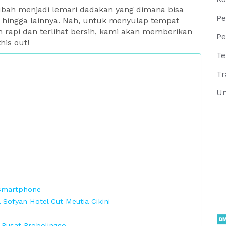
ubah menjadi lemari dadakan yang dimana bisa
Pe
 hingga lainnya. Nah, untuk menyulap tempat
 rapi dan terlihat bersih, kami akan memberikan
Pe
his out!
Te
Tr
Un
Smartphone
ofyan Hotel Cut Meutia Cikini
 Pusat Probolinggo