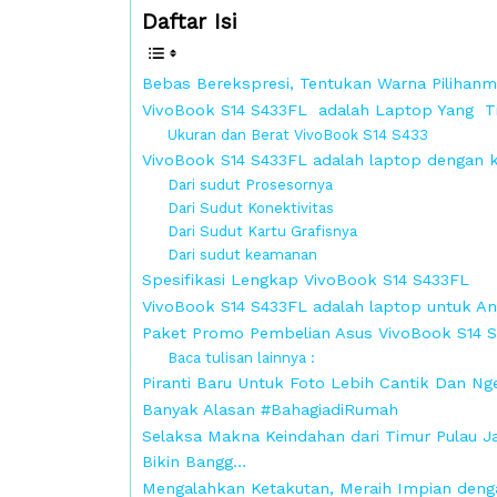
Daftar Isi
Bebas Berekspresi, Tentukan Warna Pilihan
VivoBook S14 S433FL adalah Laptop Yang Ti
Ukuran dan Berat VivoBook S14 S433
VivoBook S14 S433FL adalah laptop dengan 
Dari sudut Prosesornya
Dari Sudut Konektivitas
Dari Sudut Kartu Grafisnya
Dari sudut keamanan
Spesifikasi Lengkap VivoBook S14 S433FL
VivoBook S14 S433FL adalah laptop untuk And
Paket Promo Pembelian Asus VivoBook S14 
Baca tulisan lainnya :
Piranti Baru Untuk Foto Lebih Cantik Dan N
Banyak Alasan #BahagiadiRumah
Selaksa Makna Keindahan dari Timur Pulau 
Bikin Bangg…
Mengalahkan Ketakutan, Meraih Impian deng