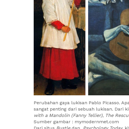
Perubahan gaya lukisan Pablo Picasso. Ap
sangat penting dari sebuah lukisan. Dari ki
with a Mandolin (Fanny Tellier)
,
The Rescu
Sumber gambar : mymodernmet.com
Dari situs
Bustle
dan
Psychology Today,
k