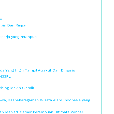
mu
pis Dan Ringan
kinerja yang mumpuni
a Yang Ingin Tampil Atraktif Dan Dinamis
S433FL
geblog Makin Ciamik
Jawa, Keanekaragaman Wisata Alam Indonesia yang
an Menjadi Gamer Perempuan Ultimate Winner