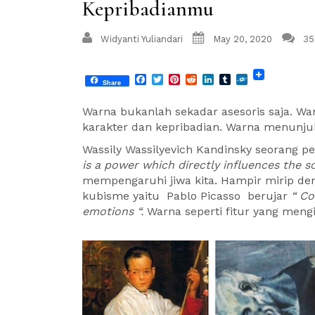
Kepribadianmu
Widyanti Yuliandari
May 20, 2020
35
Facebook
Twitter
Pinterest
Reddit
LinkedIn
Tumblr
Folkd
Share
Warna bukanlah sekadar asesoris saja. War
karakter dan kepribadian. Warna menunjukk
Wassily Wassilyevich Kandinsky seorang pe
is a power which directly influences the so
mempengaruhi jiwa kita. Hampir mirip deng
kubisme yaitu
Pablo Picasso
berujar
“ Col
emotions “.
Warna seperti fitur yang meng