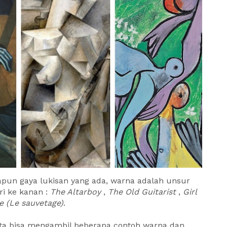
apun gaya lukisan yang ada, warna adalah unsur
ri ke kanan :
The Altarboy
,
The Old Guitarist
,
Girl
e (Le sauvetage)
.
ita bisa mengambil beberapa contoh warna dan