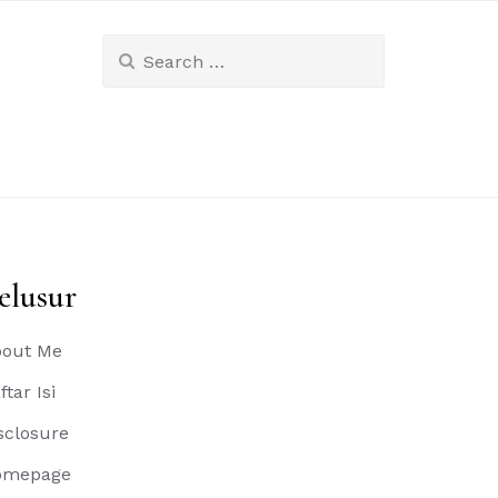
Search
for:
elusur
out Me
ftar Isi
sclosure
omepage