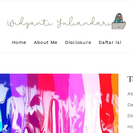
Home
About Me
Disclosure
Daftar Isi
T
Ab
Da
Di
H