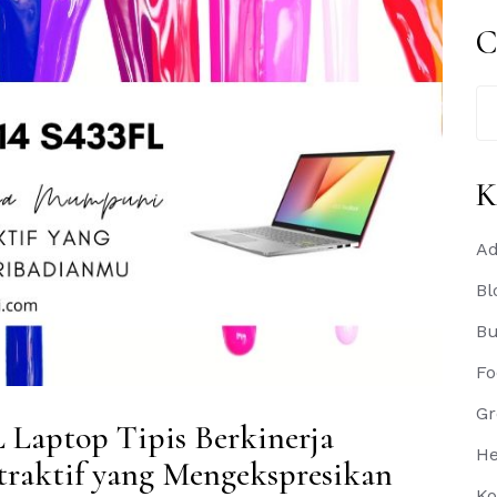
C
Se
for
K
Ad
Bl
B
Fo
Gr
Laptop Tipis Berkinerja
He
aktif yang Mengekspresikan
Ko