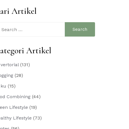
ari Artikel
arch
:
ategori Artikel
vertorial
(131)
ogging
(28)
uku
(15)
od Combining
(44)
een Lifestyle
(19)
althy Lifestyle
(73)
ntes
(56)