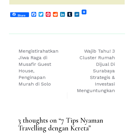
Facebook
Twitter
Pinterest
Reddit
LinkedIn
Tumblr
Folkd
Share
Post
Mengistirahatkan
Wajib Tahu! 3
navigation
Jiwa Raga di
Cluster Rumah
Musafir Guest
Dijual Di
House,
Surabaya
Penginapan
Strategis &
Murah di Solo
Investasi
Menguntungkan
3 thoughts on “
7 Tips Nyaman
Travelling dengan Kereta
”