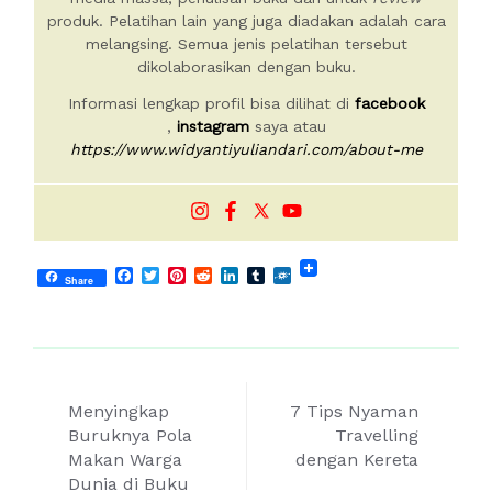
produk. Pelatihan lain yang juga diadakan adalah cara
melangsing. Semua jenis pelatihan tersebut
dikolaborasikan dengan buku.
Informasi lengkap profil bisa dilihat di
facebook
,
instagram
saya atau
https://www.widyantiyuliandari.com/about-me
Facebook
Twitter
Pinterest
Reddit
LinkedIn
Tumblr
Folkd
Share
Post
Menyingkap
7 Tips Nyaman
navigation
Buruknya Pola
Travelling
Makan Warga
dengan Kereta
Dunia di Buku