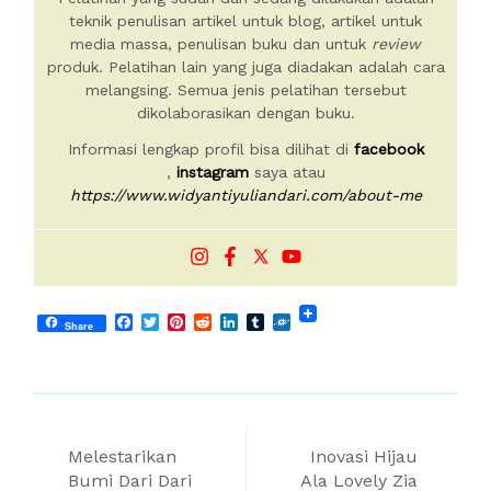
teknik penulisan artikel untuk blog, artikel untuk
media massa, penulisan buku dan untuk
review
produk. Pelatihan lain yang juga diadakan adalah cara
melangsing. Semua jenis pelatihan tersebut
dikolaborasikan dengan buku.
Informasi lengkap profil bisa dilihat di
facebook
,
instagram
saya atau
https://www.widyantiyuliandari.com/about-me
Facebook
Twitter
Pinterest
Reddit
LinkedIn
Tumblr
Folkd
Share
Post
Melestarikan
Inovasi Hijau
Bumi Dari Dari
Ala Lovely Zia