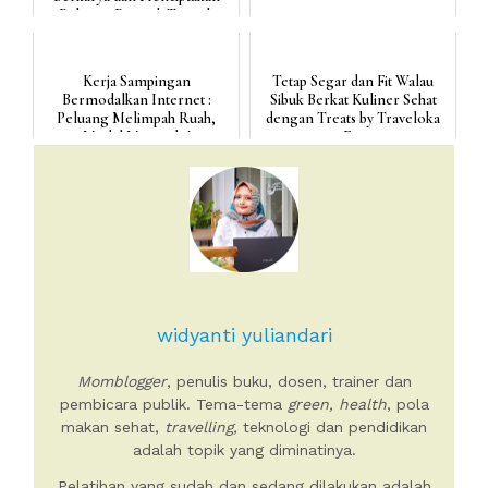
Peluang Bisnis di Tengah
Pand...
Kerja Sampingan
Tetap Segar dan Fit Walau
Bermodalkan Internet :
Sibuk Berkat Kuliner Sehat
Peluang Melimpah Ruah,
dengan Treats by Traveloka
Modal Minimalis!
Eat
widyanti yuliandari
Momblogger
, penulis buku, dosen, trainer dan
pembicara publik. Tema-tema
green, health
, pola
makan sehat,
travelling,
teknologi dan pendidikan
adalah topik yang diminatinya.
Pelatihan yang sudah dan sedang dilakukan adalah