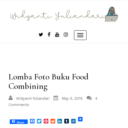
Skip
to
content
Toggle
navigation
Lomba Foto Buku Food
Combining
Widyanti Yuliandari
May 5, 2015
4
Comments
Facebook
Twitter
Pinterest
Reddit
LinkedIn
Tumblr
Folkd
Share