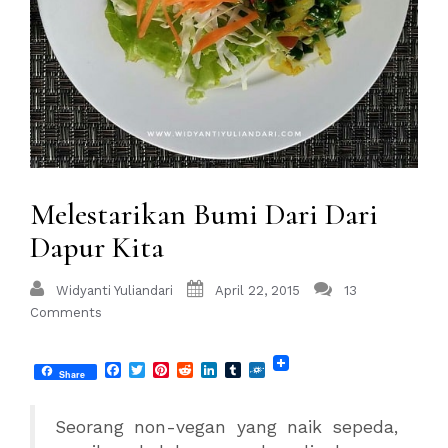
Melestarikan Bumi Dari Dari
Dapur Kita
Widyanti Yuliandari
April 22, 2015
13
Comments
Facebook
Twitter
Pinterest
Reddit
LinkedIn
Tumblr
Folkd
Share
Seorang non-vegan yang naik sepeda,