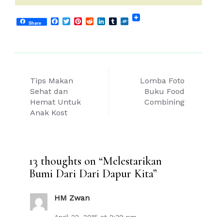
Facebook
Twitter
Pinterest
Reddit
LinkedIn
Tumblr
Folkd
Share
Post
Tips Makan
Lomba Foto
navigation
Sehat dan
Buku Food
Hemat Untuk
Combining
Anak Kost
13 thoughts on “
Melestarikan
Bumi Dari Dari Dapur Kita
”
HM Zwan