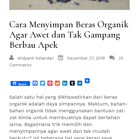
Cara Menyimpan Beras Organik
Agar Awet dan Tak Gampang
Berbau Apek
Widyanti Yuliandari
December 27, 2019
25
Comments
Facebook
Twitter
Pinterest
Reddit
LinkedIn
Tumblr
Folkd
Share
Salah satu hal yang dikhawatirkan dari beras
organik adalah daya simpannya. Maklum, bahan-
bahan organik tidak menggunakan bantuan zat-
zat kimia untuk membuatnya dapat bertahan
lama. Bagaimana trik memilih dan
menyimpannya agar awet dan tak mudah
berkutu? Ini beberapa hal yang kerap saya