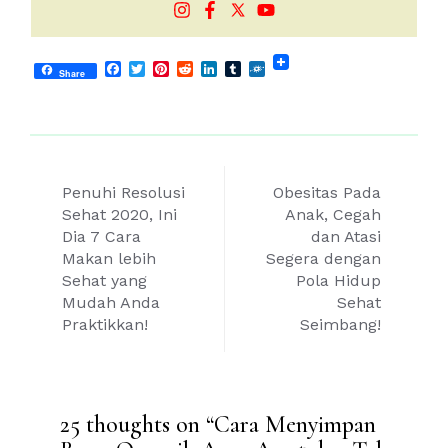
Facebook
Twitter
Pinterest
Reddit
LinkedIn
Tumblr
Folkd
Share
Post
Penuhi Resolusi
Obesitas Pada
navigation
Sehat 2020, Ini
Anak, Cegah
Dia 7 Cara
dan Atasi
Makan lebih
Segera dengan
Sehat yang
Pola Hidup
Mudah Anda
Sehat
Praktikkan!
Seimbang!
25 thoughts on “
Cara Menyimpan