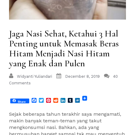
Jaga Nasi Sehat, Ketahui 3 Hal
Penting untuk Memasak Beras
Hitam Menjadi Nasi Hitam
yang Enak dan Pulen
Widyanti Yuliandari
December 8, 2019
40
Comments
Facebook
Twitter
Pinterest
Reddit
LinkedIn
Tumblr
Folkd
Share
Sejak beberapa tahun terakhir saya mengamati,
makin banyak teman-teman yang takut
mengkonsumsi nasi. Bahkan, ada yang
bermusuhan banget sampai tak mau menyentuh