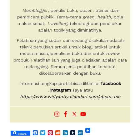
Momblogger
, penulis buku, dosen, trainer dan
pembicara publik. Tema-tema
green, health
, pola
makan sehat,
travelling,
teknologi dan pendidikan
adalah topik yang diminatinya.
Pelatihan yang sudah dan sedang dilakukan adalah
teknik penulisan artikel untuk blog, artikel untuk
media massa, penulisan buku dan untuk
review
produk. Pelatihan lain yang juga diadakan adalah cara
melangsing. Semua jenis pelatihan tersebut
dikolaborasikan dengan buku.
Informasi lengkap profil bisa dilihat di
facebook
,
instagram
saya atau
https://www.widyantiyuliandari.com/about-me
Facebook
Twitter
Pinterest
Reddit
LinkedIn
Tumblr
Folkd
Share