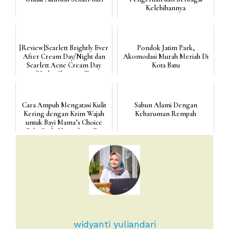
Kelebihannya
[Review]Scarlett Brightly Ever
Pondok Jatim Park,
After Cream Day/Night dan
Akomodasi Murah Meriah Di
Scarlett Acne Cream Day
Kota Batu
/Night, Skincare T...
Cara Ampuh Mengatasi Kulit
Sabun Alami Dengan
Kering dengan Krim Wajah
Keharuman Rempah
untuk Bayi Mama’s Choice
Baby Daily Nourishing F...
widyanti yuliandari