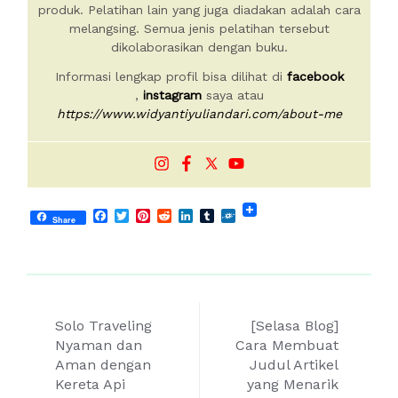
produk. Pelatihan lain yang juga diadakan adalah cara
melangsing. Semua jenis pelatihan tersebut
dikolaborasikan dengan buku.
Informasi lengkap profil bisa dilihat di
facebook
,
instagram
saya atau
https://www.widyantiyuliandari.com/about-me
Facebook
Twitter
Pinterest
Reddit
LinkedIn
Tumblr
Folkd
Share
Post
Solo Traveling
[Selasa Blog]
navigation
Nyaman dan
Cara Membuat
Aman dengan
Judul Artikel
Kereta Api
yang Menarik