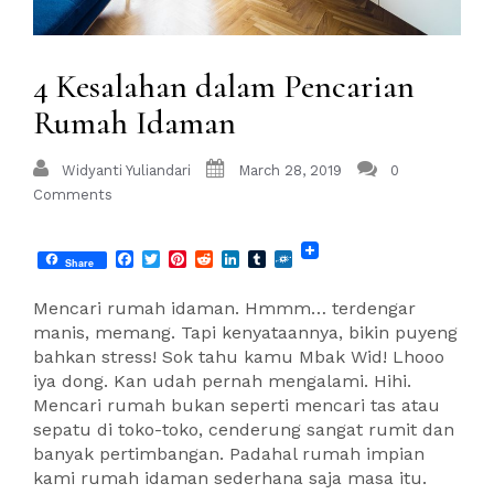
4 Kesalahan dalam Pencarian
Rumah Idaman
Widyanti Yuliandari
March 28, 2019
0
Comments
Facebook
Twitter
Pinterest
Reddit
LinkedIn
Tumblr
Folkd
Share
Mencari rumah idaman. Hmmm… terdengar
manis, memang. Tapi kenyataannya, bikin puyeng
bahkan stress! Sok tahu kamu Mbak Wid! Lhooo
iya dong. Kan udah pernah mengalami. Hihi.
Mencari rumah bukan seperti mencari tas atau
sepatu di toko-toko, cenderung sangat rumit dan
banyak pertimbangan. Padahal rumah impian
kami rumah idaman sederhana saja masa itu.