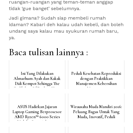
ruangan-ruangan yang teman-teman anggap
tidak ‘gue banget’ sebelumnya.
Jadi gimana? Sudah siap membeli rumah
idaman? Kabari deh kalau udah kebeli, dan boleh
undang saya kalau mau syukuran rumah baru,
ya.
Baca tulisan lainnya :
Ini Yang Dilakukan
Peduli Kesehatan Reproduksi
Almarhum Ayah dan Kakak
dengan Praktikkan
Didi Kempot Sehingga The
Manajemen Kebersihan
Godfather Of Broken Heart
Menstruasi
Bisa ...
ASUS Hadirkan Jajaran
Wirausaha Muda Mandiri 2016:
Laptop Gaming Berprosesor
Peluang Bagus Untuk Yang
AMD Ryzen™ 6000 Series
Muda, Inovatif, Peduli
Mobile, Sttt... Ada yang
Coco...