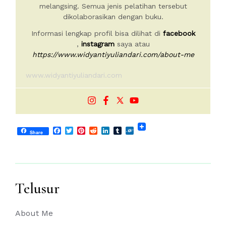
melangsing. Semua jenis pelatihan tersebut
dikolaborasikan dengan buku.
Informasi lengkap profil bisa dilihat di
facebook
,
instagram
saya atau
https://www.widyantiyuliandari.com/about-me
www.widyantiyuliandari.com
Facebook
Twitter
Pinterest
Reddit
LinkedIn
Tumblr
Folkd
Share
Telusur
About Me