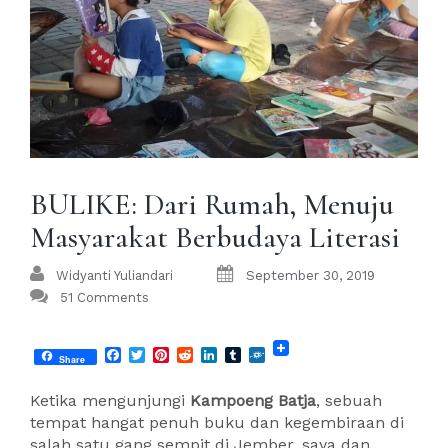
BULIKE: Dari Rumah, Menuju
Masyarakat Berbudaya Literasi
Widyanti Yuliandari
September 30, 2019
51 Comments
Facebook
Twitter
Pinterest
Reddit
LinkedIn
Tumblr
Folkd
Share
Ketika mengunjungi
Kampoeng Batja
, sebuah
tempat hangat penuh buku dan kegembiraan di
salah satu gang sempit di Jember, saya dan