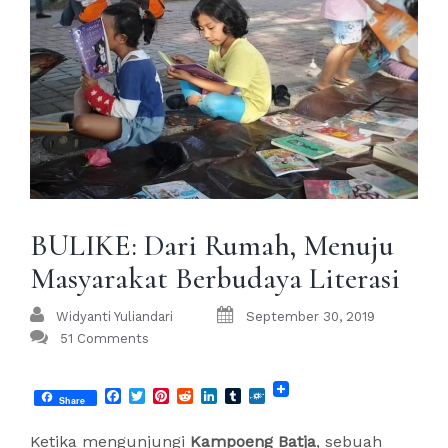
BULIKE: Dari Rumah, Menuju
Masyarakat Berbudaya Literasi
Widyanti Yuliandari
September 30, 2019
51 Comments
Facebook
Twitter
Pinterest
Reddit
LinkedIn
Tumblr
Folkd
Share
Ketika mengunjungi
Kampoeng Batja
, sebuah