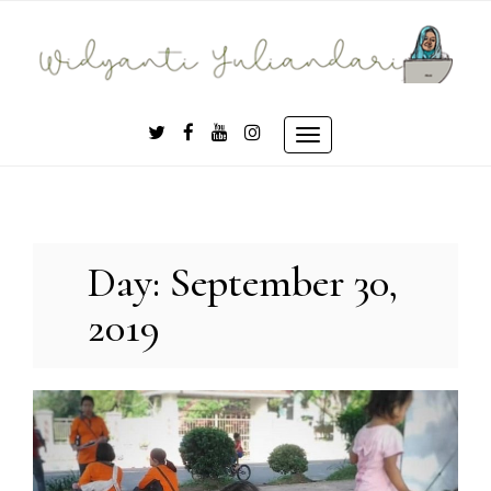
Skip
to
content
Toggle
navigation
Day:
September 30,
2019