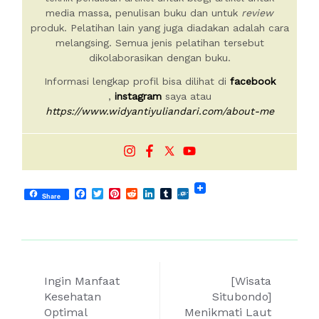
media massa, penulisan buku dan untuk
review
produk. Pelatihan lain yang juga diadakan adalah cara
melangsing. Semua jenis pelatihan tersebut
dikolaborasikan dengan buku.
Informasi lengkap profil bisa dilihat di
facebook
,
instagram
saya atau
https://www.widyantiyuliandari.com/about-me
Facebook
Twitter
Pinterest
Reddit
LinkedIn
Tumblr
Folkd
Share
Post
Ingin Manfaat
[Wisata
navigation
Kesehatan
Situbondo]
Optimal
Menikmati Laut