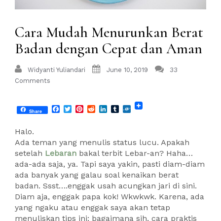
Cara Mudah Menurunkan Berat
Badan dengan Cepat dan Aman
Widyanti Yuliandari
June 10, 2019
33
Comments
Facebook
Twitter
Pinterest
Reddit
LinkedIn
Tumblr
Folkd
Share
Halo.
Ada teman yang menulis status lucu. Apakah
setelah
Lebaran
bakal terbit Lebar-an? Haha…
ada-ada saja, ya. Tapi saya yakin, pasti diam-diam
ada banyak yang galau soal kenaikan berat
badan. Ssst….enggak usah acungkan jari di sini.
Diam
aja, enggak papa kok! Wkwkwk. Karena, ada
yang ngaku atau enggak saya akan tetap
menuliskan tips ini: bagaimana sih, cara praktis