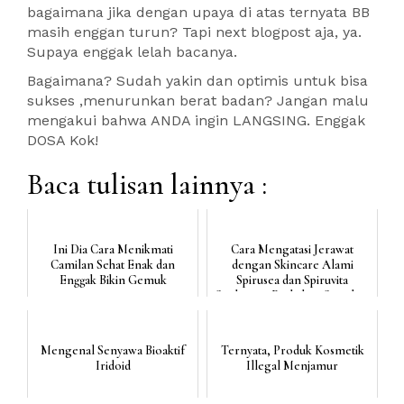
bagaimana jika dengan upaya di atas ternyata BB
masih enggan turun? Tapi next blogpost aja, ya.
Supaya enggak lelah bacanya.
Bagaimana? Sudah yakin dan optimis untuk bisa
sukses ,menurunkan berat badan? Jangan malu
mengakui bahwa ANDA ingin LANGSING. Enggak
DOSA Kok!
Baca tulisan lainnya :
Ini Dia Cara Menikmati
Cara Mengatasi Jerawat
Camilan Sehat Enak dan
dengan Skincare Alami
Enggak Bikin Gemuk
Spirusea dan Spiruvita
Suplemen Berbahan Spirulina
Mengenal Senyawa Bioaktif
Ternyata, Produk Kosmetik
Iridoid
Illegal Menjamur