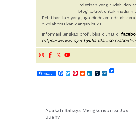
Pelatihan yang sudah dan se
blog, artikel untuk media 
Pelatihan lain yang juga diadakan adalah cara
dikolaborasikan dengan buku.
Informasi lengkap profil bisa dilihat di
facebo
https://www.widyantiyuliandari.com/about-
Facebook
Twitter
Pinterest
Reddit
LinkedIn
Tumblr
Folkd
Share
Post
Apakah Bahaya Mengkonsumsi Jus
navigation
Buah?