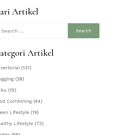
ari Artikel
arch
:
ategori Artikel
vertorial
(131)
ogging
(28)
uku
(15)
od Combining
(44)
een Lifestyle
(19)
althy Lifestyle
(73)
ntes
(56)