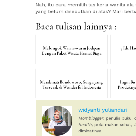
Nah, itu cara memilih tas kerja wanita al
yang belum disebutkan di atas? Mari berba
Baca tulisan lainnya :
Melongok Warna-warni Jodipan
5 Ide Ha
Dengan Paket Wisata Hemat Biaya
Menikmati Bondowoso, Surga yang
Ingin Bis
Terserak di Wonderful Indonesia
Produknya
widyanti yuliandari
Momblogger
, penulis buku,
health
, pola makan sehat,
t
diminatinya.