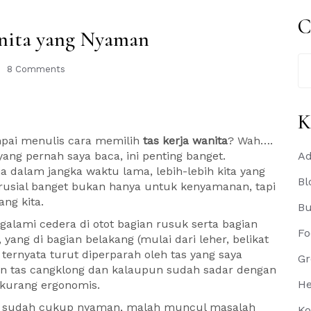
C
anita yang Nyaman
Se
8 Comments
for
K
pai menulis cara memilih
tas kerja wanita
? Wah….
 yang pernah saya baca, ini penting banget.
Ad
a dalam jangka waktu lama, lebih-lebih kita yang
Bl
 krusial banget bukan hanya untuk kenyamanan, tapi
ng kita.
B
galami cedera di otot bagian rusuk serta bagian
Fo
, yang di bagian belakang (mulai dari leher, belikat
ternyata turut diperparah oleh tas yang saya
Gr
n tas cangklong dan kalaupun sudah sadar dengan
He
kurang ergonomis.
ng sudah cukup nyaman, malah muncul masalah
Ko