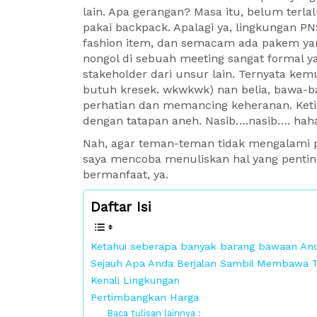
lain. Apa gerangan? Masa itu, belum terla
pakai backpack. Apalagi ya, lingkungan PN
fashion item, dan semacam ada pakem yang
nongol di sebuah meeting sangat formal ya
stakeholder dari unsur lain. Ternyata kem
butuh kresek. wkwkwk) nan belia, bawa-b
perhatian dan memancing keheranan. Ket
dengan tatapan aneh. Nasib….nasib…. hah
Nah, agar teman-teman tidak mengalami p
saya mencoba menuliskan hal yang penti
bermanfaat, ya.
Daftar Isi
Ketahui seberapa banyak barang bawaan An
Sejauh Apa Anda Berjalan Sambil Membawa T
Kenali Lingkungan
Pertimbangkan Harga
Baca tulisan lainnya :