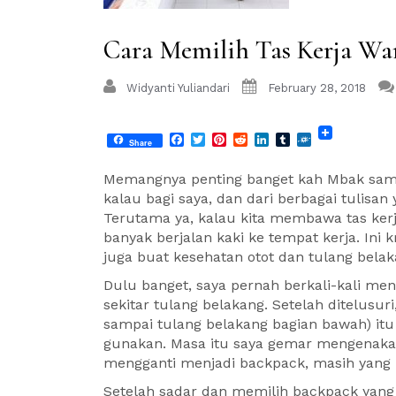
Cara Memilih Tas Kerja W
Widyanti Yuliandari
February 28, 2018
Facebook
Twitter
Pinterest
Reddit
LinkedIn
Tumblr
Folkd
Share
Memangnya penting banget kah Mbak sam
kalau bagi saya, dan dari berbagai tulisan
Terutama ya, kalau kita membawa tas kerj
banyak berjalan kaki ke tempat kerja. Ini
juga buat kesehatan otot dan tulang belaka
Dulu banget, saya pernah berkali-kali men
sekitar tulang belakang. Setelah ditelusuri
sampai tulang belakang bagian bawah) itu 
gunakan. Masa itu saya gemar mengenaka
mengganti menjadi backpack, masih yang 
Setelah sadar dan memilih backpack ya