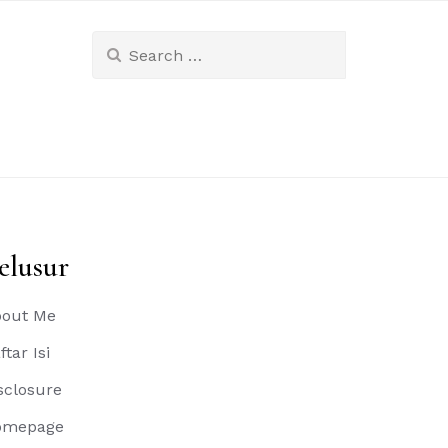
Search
for:
elusur
out Me
ftar Isi
sclosure
omepage