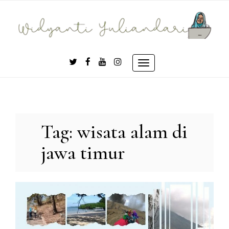
Skip
to
content
Toggle
navigation
Tag:
wisata alam di
jawa timur