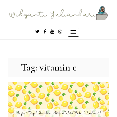
Skip
to
content
Toggle
navigation
Tag:
vitamin c