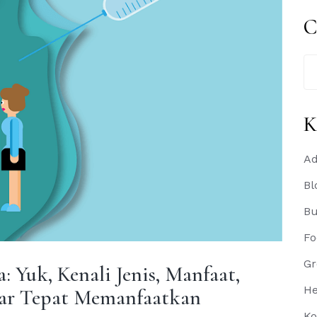
C
Se
for
K
Ad
Bl
B
Fo
Gr
: Yuk, Kenali Jenis, Manfaat,
He
gar Tepat Memanfaatkan
Ko