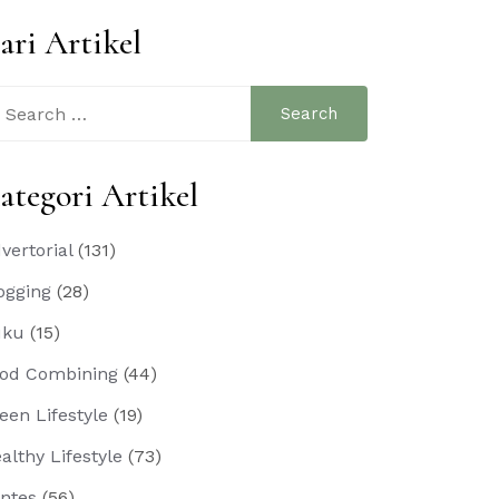
ari Artikel
arch
:
ategori Artikel
vertorial
(131)
ogging
(28)
uku
(15)
od Combining
(44)
een Lifestyle
(19)
althy Lifestyle
(73)
ntes
(56)