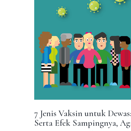
7 Jenis Vaksin untuk Dewasa
Serta Efek Sampingnya, A