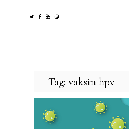
Skip
to
content
Tag:
vaksin hpv