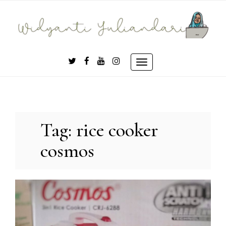
Skip
to
content
Toggle
navigation
Tag:
rice cooker
cosmos