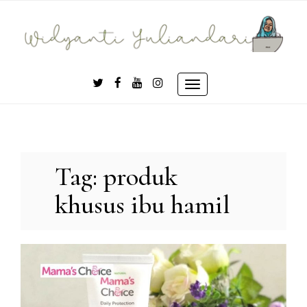
Skip
to
content
Toggle
navigation
Tag:
produk
khusus ibu hamil