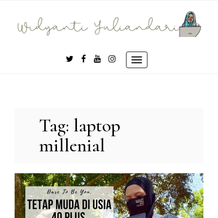
Skip
to
content
Toggle
navigation
Tag:
laptop
millenial