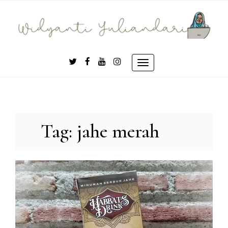
Skip
to
content
Toggle
navigation
Tag:
jahe merah