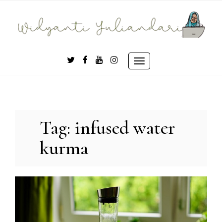
Skip
to
content
Toggle
navigation
Tag:
infused water
kurma