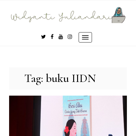
Skip
to
content
Toggle
navigation
Tag:
buku IIDN