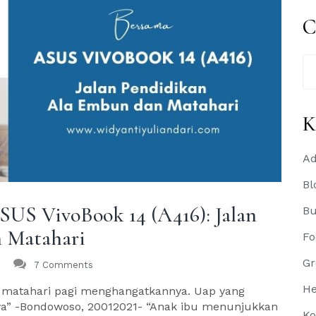
C
Se
for
K
Ad
Bl
SUS VivoBook 14 (A416): Jalan
B
 Matahari
Fo
Gr
7 Comments
He
 matahari pagi menghangatkannya. Uap yang
tnya” -Bondowoso, 20012021- “Anak ibu menunjukkan
Ko