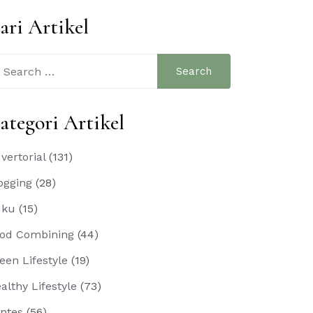
ari Artikel
arch
:
ategori Artikel
vertorial
(131)
ogging
(28)
uku
(15)
od Combining
(44)
een Lifestyle
(19)
althy Lifestyle
(73)
ntes
(56)