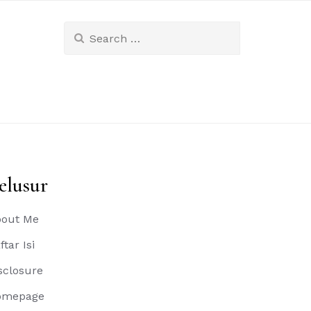
Search
for:
elusur
out Me
ftar Isi
sclosure
omepage