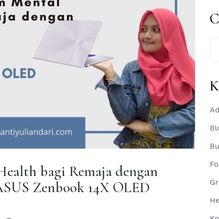
C
Se
for
K
Ad
Bl
B
Fo
Health bagi Remaja dengan
Gr
a ASUS Zenbook 14X OLED
He
Ko