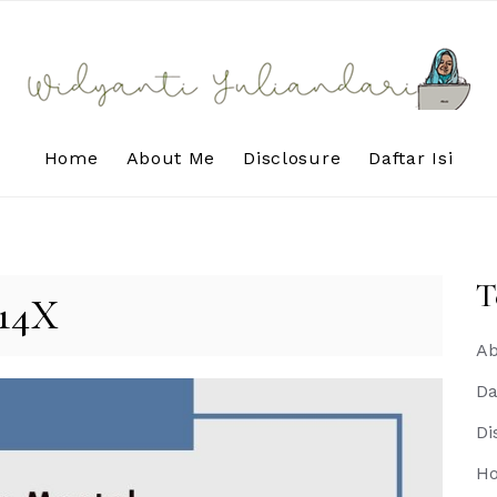
Home
About Me
Disclosure
Daftar Isi
T
14X
Ab
Da
Di
H