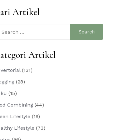
ari Artikel
arch
:
ategori Artikel
vertorial
(131)
ogging
(28)
uku
(15)
od Combining
(44)
een Lifestyle
(19)
althy Lifestyle
(73)
ntes
(56)