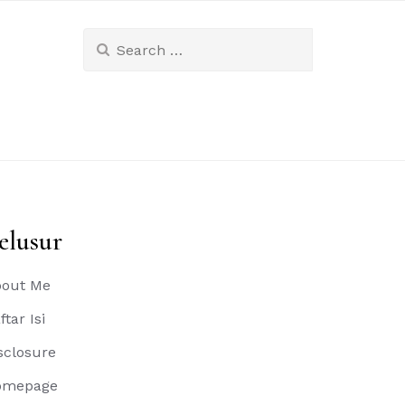
Search
for:
elusur
out Me
ftar Isi
sclosure
omepage