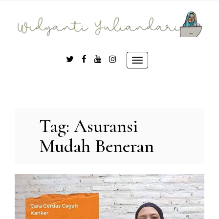
Skip
to
content
Toggle
navigation
Tag:
Asuransi
Mudah Beneran