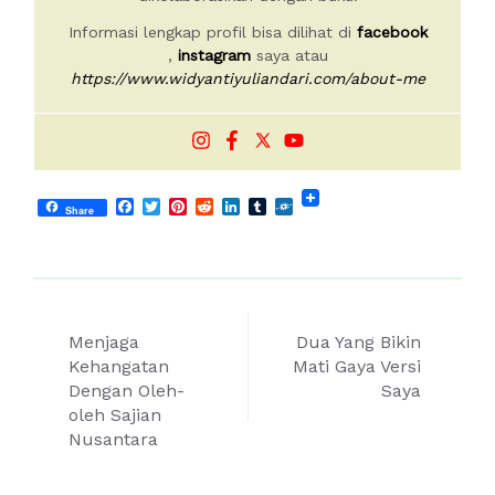
Informasi lengkap profil bisa dilihat di
facebook
,
instagram
saya atau
https://www.widyantiyuliandari.com/about-me
Facebook
Twitter
Pinterest
Reddit
LinkedIn
Tumblr
Folkd
Share
Post
Menjaga
Dua Yang Bikin
navigation
Kehangatan
Mati Gaya Versi
Dengan Oleh-
Saya
oleh Sajian
Nusantara