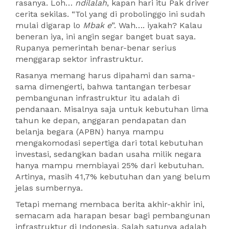
rasanya. Loh…
ndilalah
, kapan hari itu Pak driver
cerita sekilas. “Tol yang di probolinggo ini sudah
mulai digarap lo
Mbak e
”. Wah…. iyakah? Kalau
beneran iya, ini angin segar banget buat saya.
Rupanya pemerintah benar-benar serius
menggarap sektor infrastruktur.
Rasanya memang harus dipahami dan sama-
sama dimengerti, bahwa tantangan terbesar
pembangunan infrastruktur itu adalah di
pendanaan. Misalnya saja untuk kebutuhan lima
tahun ke depan, anggaran pendapatan dan
belanja begara (APBN) hanya mampu
mengakomodasi sepertiga dari total kebutuhan
investasi, sedangkan badan usaha milik negara
hanya mampu membiayai 25% dari kebutuhan.
Artinya, masih 41,7% kebutuhan dan yang belum
jelas sumbernya.
Tetapi memang membaca berita akhir-akhir ini,
semacam ada harapan besar bagi pembangunan
infrastruktur di Indonesia. Salah satunya adalah