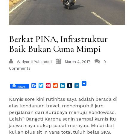
Berkat PINA, Infrastruktur
Baik Bukan Cuma Mimpi
Widyanti Yuliandari
March 4, 2017
9
Comments
Facebook
Twitter
Pinterest
Reddit
LinkedIn
Tumblr
Folkd
Share
Kamis sore kini rutinitas saya adalah berada di
atas kendaraan travel, menempuh 6 jam
perjalanan dari Surabaya menuju Bondowoso.
Lelah? Banget! Karena senin sampai kamis itu
jadwal saya cukup padat merayap. Mulai dari
kuliah plus sit in yang total tujuh belas SKS,