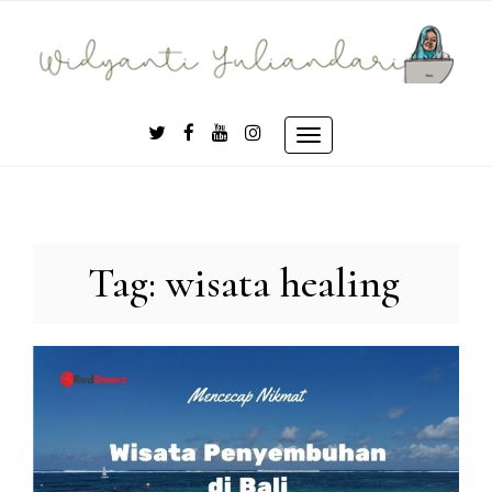
Skip
to
content
Toggle
navigation
Tag:
wisata healing