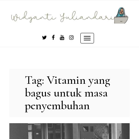
Skip
to
content
Toggle
navigation
Tag:
Vitamin yang
bagus untuk masa
penyembuhan