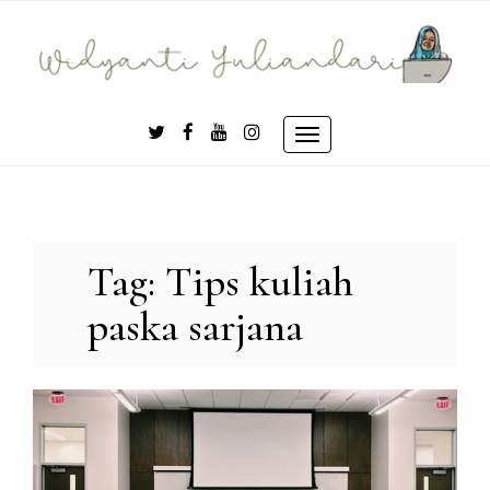
Skip
to
content
Toggle
navigation
Tag:
Tips kuliah
paska sarjana