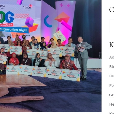
C
Se
for
K
Ad
Bl
B
Fo
Gr
He
Ko