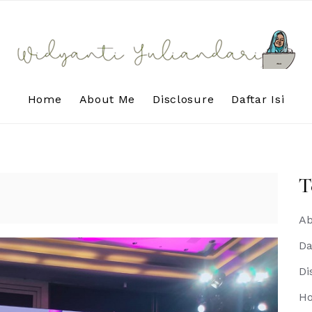
Home
About Me
Disclosure
Daftar Isi
T
Ab
Da
Di
H