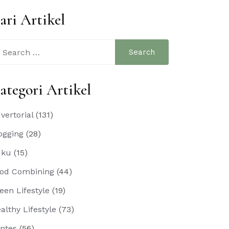
ari Artikel
arch
:
ategori Artikel
vertorial
(131)
ogging
(28)
uku
(15)
od Combining
(44)
een Lifestyle
(19)
althy Lifestyle
(73)
ntes
(56)