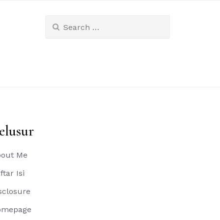
Search
for:
elusur
out Me
ftar Isi
sclosure
omepage