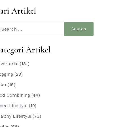
ari Artikel
arch
:
ategori Artikel
vertorial
(131)
ogging
(28)
uku
(15)
od Combining
(44)
een Lifestyle
(19)
althy Lifestyle
(73)
ntes
(56)