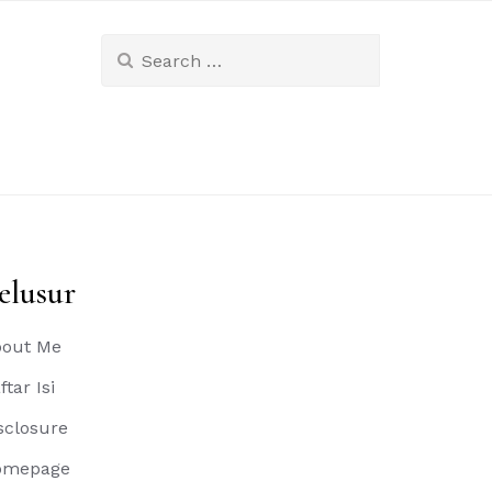
Search
for:
elusur
out Me
ftar Isi
sclosure
omepage