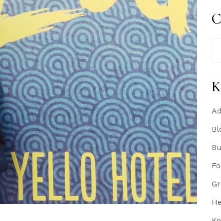
C
Se
for
K
Ad
Bl
B
Fo
Gr
He
Ko