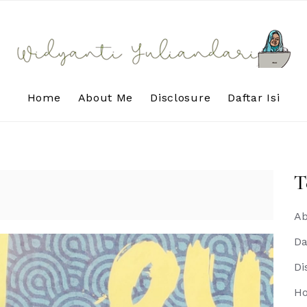
Home
About Me
Disclosure
Daftar Isi
T
Ab
Da
Di
H