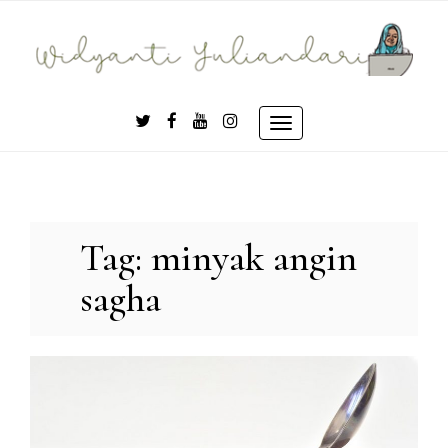
Skip
to
content
Toggle
navigation
Tag:
minyak angin
sagha