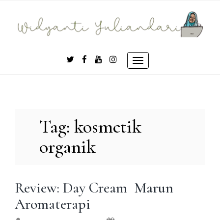
Skip
to
content
Toggle
navigation
Tag:
kosmetik
organik
Review: Day Cream Marun
Aromaterapi