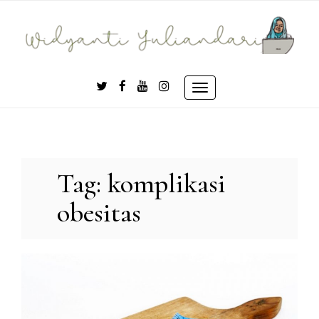
Skip
to
content
Toggle
navigation
Tag:
komplikasi
obesitas