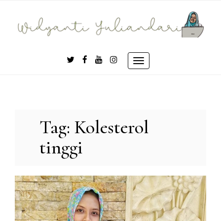
Skip
to
content
Toggle
navigation
Tag:
Kolesterol
tinggi