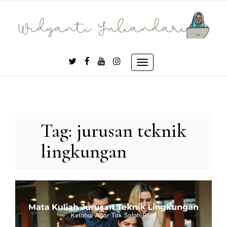
Skip
to
content
Toggle
navigation
Tag:
jurusan teknik
lingkungan