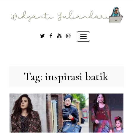
Skip
to
content
Toggle
navigation
Tag:
inspirasi batik