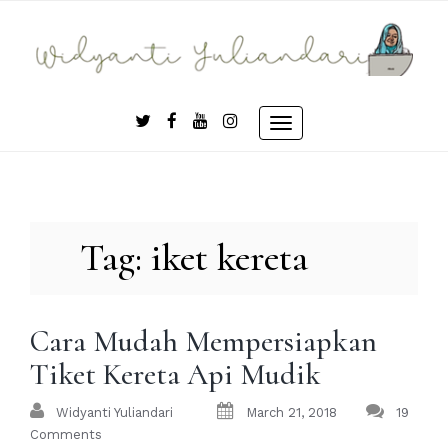
Skip
to
content
Toggle
navigation
Tag:
iket kereta
Cara Mudah Mempersiapkan
Tiket Kereta Api Mudik
Widyanti Yuliandari
March 21, 2018
19
Comments