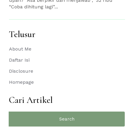
upah?” Asa berpikir dan menjawab ,” 32 ribu”
“Coba dihitung lagi”...
Telusur
About Me
Daftar Isi
Disclosure
Homepage
Cari Artikel
Search
for: