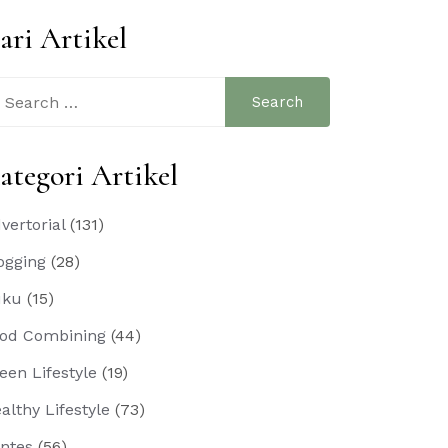
ari Artikel
arch
:
ategori Artikel
vertorial
(131)
ogging
(28)
uku
(15)
od Combining
(44)
een Lifestyle
(19)
althy Lifestyle
(73)
ntes
(56)