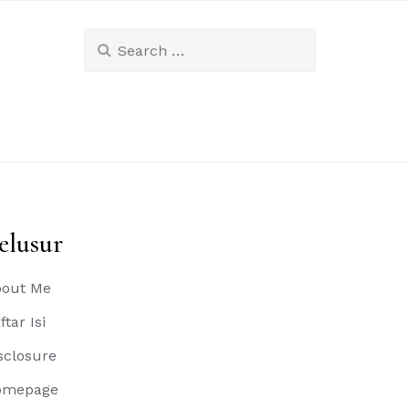
Search
for:
elusur
out Me
ftar Isi
sclosure
omepage