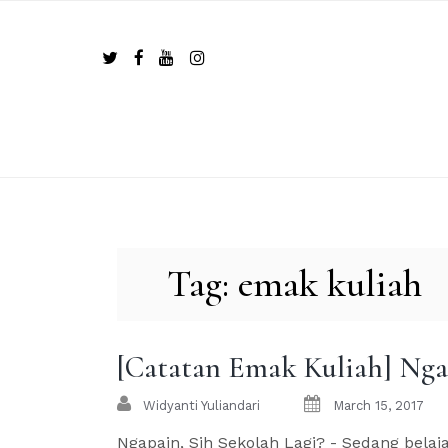
Skip
to
content
Tag:
emak kuliah
[Catatan Emak Kuliah] Ngap
Widyanti Yuliandari
March 15, 2017
Ngapain, Sih Sekolah Lagi? - Sedang belaja