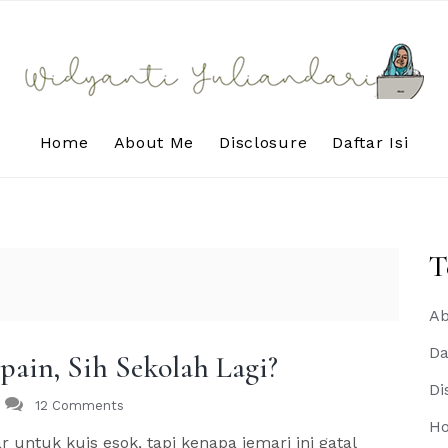
Home
About Me
Disclosure
Daftar Isi
T
Ab
Da
ain, Sih Sekolah Lagi?
Di
12 Comments
H
r untuk kuis esok, tapi kenapa jemari ini gatal