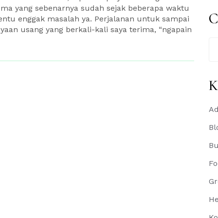
ema yang sebenarnya sudah sejak beberapa waktu
C
a, tentu enggak masalah ya. Perjalanan untuk sampai
nyaan usang yang berkali-kali saya terima, “ngapain
Se
for
K
Ad
Bl
B
Fo
Gr
He
Ko