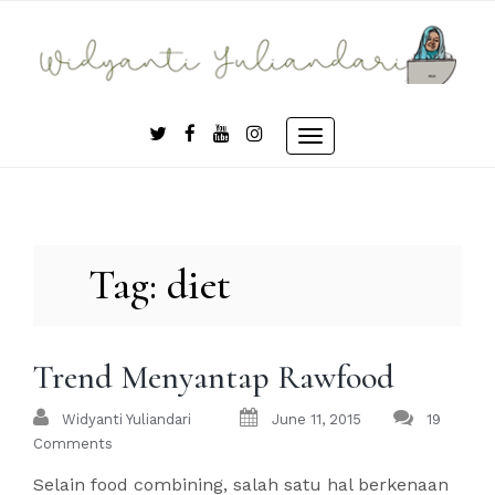
Skip
to
content
Toggle
navigation
Tag:
diet
Trend Menyantap Rawfood
Widyanti Yuliandari
June 11, 2015
19
Comments
Selain food combining, salah satu hal berkenaan