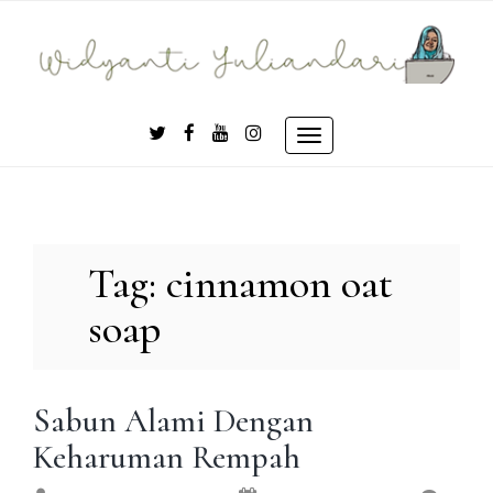
Skip
to
content
Toggle
navigation
Tag:
cinnamon oat
soap
Sabun Alami Dengan
Keharuman Rempah