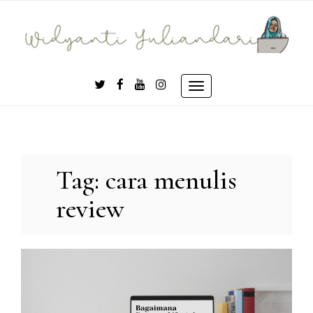
Skip
to
content
Toggle
navigation
Tag:
cara menulis
review