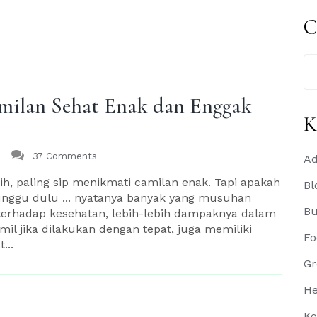
C
Se
for
milan Sehat Enak dan Enggak
K
37 Comments
Ad
sih, paling sip menikmati camilan enak. Tapi apakah
Bl
unggu dulu ... nyatanya banyak yang musuhan
B
 terhadap kesehatan, lebih-lebih dampaknya dalam
l jika dilakukan dengan tepat, juga memiliki
Fo
...
Gr
He
Ko