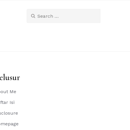
Search
for:
elusur
out Me
ftar Isi
sclosure
omepage