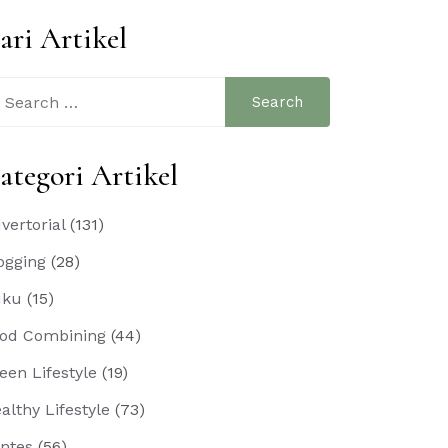
ari Artikel
arch
:
ategori Artikel
vertorial
(131)
ogging
(28)
uku
(15)
od Combining
(44)
een Lifestyle
(19)
althy Lifestyle
(73)
ntes
(56)